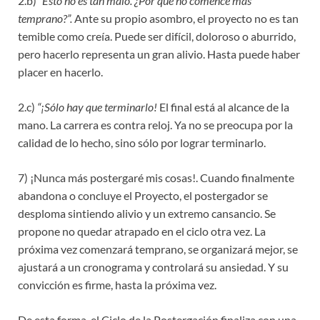
2.b)
“Esto no es tan malo. ¿Por qué no comencé más
temprano?”.
Ante su propio asombro, el proyecto no es tan
temible como creía. Puede ser difícil, doloroso o aburrido,
pero hacerlo representa un gran alivio. Hasta puede haber
placer en hacerlo.
2.c)
“¡Sólo hay que terminarlo!
El final está al alcance de la
mano. La carrera es contra reloj. Ya no se preocupa por la
calidad de lo hecho, sino sólo por lograr terminarlo.
7) ¡Nunca más postergaré mis cosas!. Cuando finalmente
abandona o concluye el Proyecto, el postergador se
desploma sintiendo alivio y un extremo cansancio. Se
propone no quedar atrapado en el ciclo otra vez. La
próxima vez comenzará temprano, se organizará mejor, se
ajustará a un cronograma y controlará su ansiedad. Y su
convicción es firme, hasta la próxima vez.
De esta forma, el Ciclo de la Postergación finaliza con una